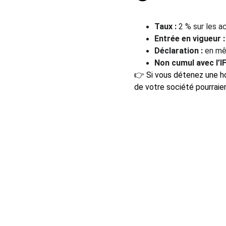
Taux :
 2 % sur les a
Entrée en vigueur :
Déclaration :
 en mê
Non cumul avec l’IF
👉 Si vous détenez une ho
de votre société pourraie
NOTRE GROUPE
BALLMONT P
CC Place de
1er étage –
33001 Borde
BALLMONT 
11 avenue D