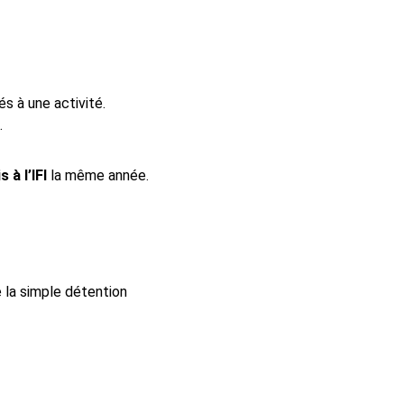
és à une activité.
.
 à l’IFI
 la même année.
 la simple détention 