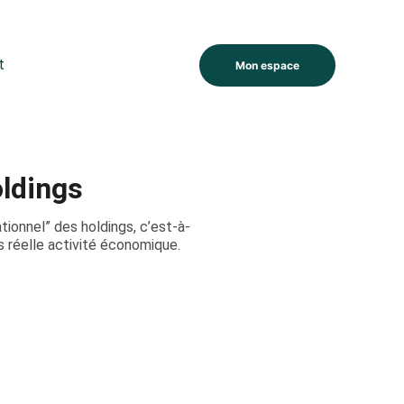
t
Mon espace
oldings
ationnel” des holdings, c’est-à-
s réelle activité économique.