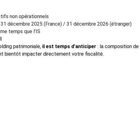
ctifs non opérationnels
 31 décembre 2025 (France) / 31 décembre 2026 (étranger)
me temps que l’IS
I
lding patrimoniale, 
il est temps d’anticiper
 : la composition de
nt bientôt impacter directement votre fiscalité.
roperties
COORDONNEES
s Grands Hommes – 
 CS 22029
 05 40 25 60 98
aux
contact@ballmont.fr
Wealth Management
elcassé