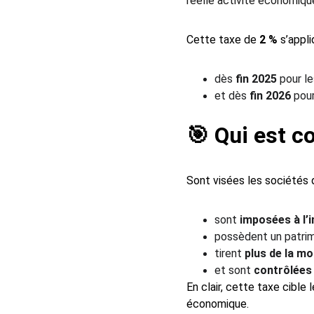
réelle activité économiqu
Cette taxe de 
2 %
 s’appli
dès 
fin 2025
 pour l
et dès 
fin 2026
 pou
🎯 Qui est c
Sont visées les sociétés q
sont 
imposées à l’i
possèdent un patrim
tirent 
plus de la mo
et sont 
contrôlées
En clair, cette taxe cible 
économique.