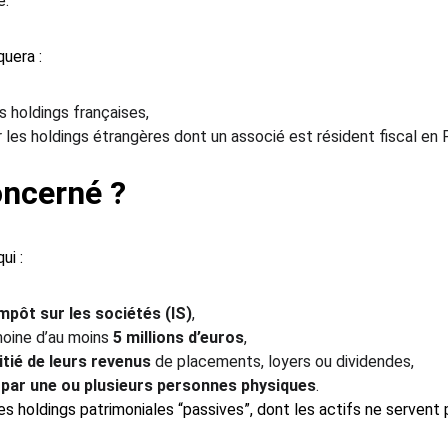
e.
quera :
es holdings françaises,
r les holdings étrangères dont un associé est résident fiscal en 
oncerné ?
ui :
mpôt sur les sociétés (IS)
,
oine d’au moins 
5 millions d’euros
,
itié de leurs revenus
 de placements, loyers ou dividendes,
 par une ou plusieurs personnes physiques
.
les holdings patrimoniales “passives”, dont les actifs ne servent 