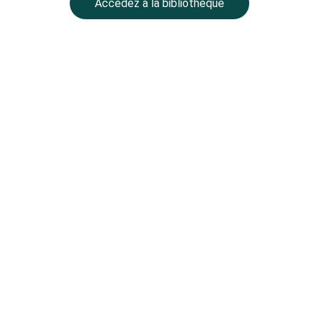
Accédez à la bibliothèque
NOTRE GROUPE
BALLMONT Properties
CC Place des Grands Hommes – 
1er étage – CS 22029
33001 Bordeaux
BALLMONT Wealth Management
11 avenue Delcassé
75008 Paris
COORDONNEES
contact@ballmont.fr
Nos honoraires 