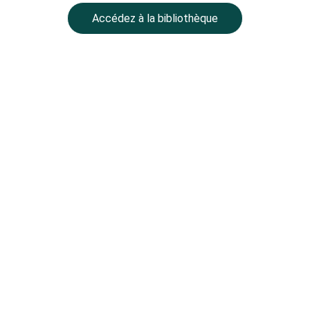
Accédez à la bibliothèque
NOTRE GROUPE
BALLMONT Properties
CC Place des Grands Hommes – 
1er étage – CS 22029
33001 Bordeaux
BALLMONT Wealth Management
11 avenue Delcassé
75008 Paris
COORDONNEES
contact@ballmont.fr