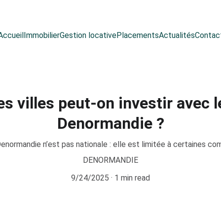
Accueil
Immobilier
Gestion locative
Placements
Actualités
Contac
s villes peut-on investir avec l
Denormandie ?
f Denormandie n’est pas nationale : elle est limitée à certaines c
DENORMANDIE
9/24/2025
1 min read