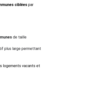
mmunes ciblées
 par 
mmunes
 de taille 
itif plus large permettant 
es logements vacants et 