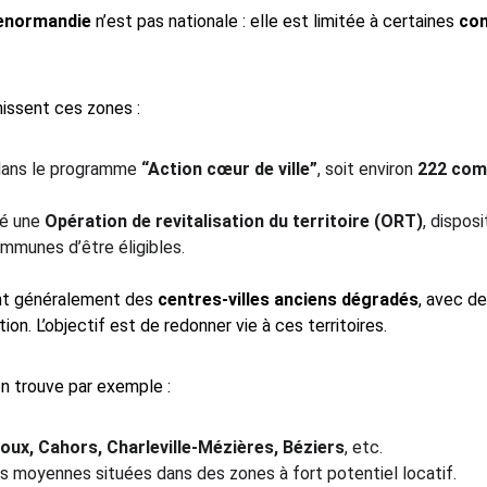
enormandie
 n’est pas nationale : elle est limitée à certaines 
co
nissent ces zones :
 dans le programme 
“Action cœur de ville”
, soit environ 
222 co
né une 
Opération de revitalisation du territoire (ORT)
, dispos
munes d’être éligibles.
t généralement des 
centres-villes anciens dégradés
, avec d
ion. L’objectif est de redonner vie à ces territoires.
 on trouve par exemple :
ux, Cahors, Charleville-Mézières, Béziers
, etc.
s moyennes situées dans des zones à fort potentiel locatif.