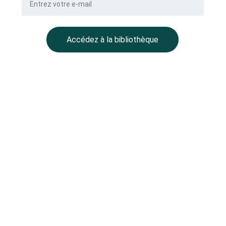
Accédez à la bibliothèque
roperties
COORDONNEES
s Grands Hommes – 
 CS 22029
 05 40 25 60 98
aux
contact@ballmont.fr
Wealth Management
elcassé
es 