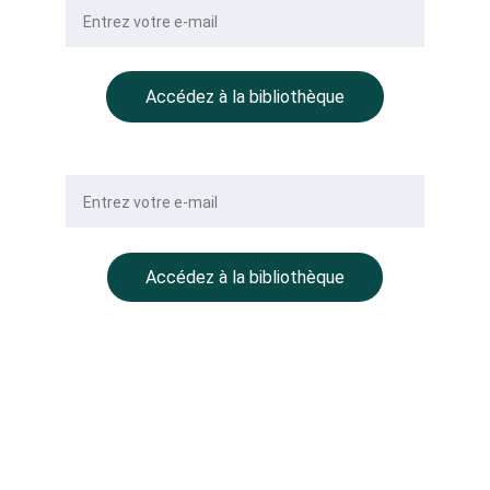
Accédez à la bibliothèque
Votre e-mail
Accédez à la bibliothèque
NOTRE GROUPE
BALLMONT Properties
CC Place des Grands Hommes – 
1er étage – CS 22029
33001 Bordeaux