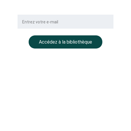
Votre e-mail
Accédez à la bibliothèque
NOTRE GROUPE
BALLMONT Properties
CC Place des Grands Hommes – 
1er étage – CS 22029
33001 Bordeaux
BALLMONT Wealth Management
11 avenue Delcassé
75008 Paris