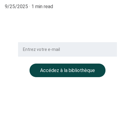
9/25/2025
1 min read
Votre e-mail
Accédez à la bibliothèque
NOTRE GROUPE
BALLMONT Properties
CC Place des Grands Hommes – 
1er étage – CS 22029
33001 Bordeaux