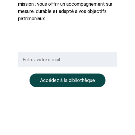
mission : vous offrir un accompagnement sur 
mesure, durable et adapté à vos objectifs 
patrimoniaux.
Votre e-mail
Accédez à la bibliothèque
NOTRE GROUPE
BALLMONT Properties
CC Place des Grands Hommes – 
1er étage – CS 22029
33001 Bordeaux