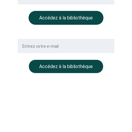
Accédez à la bibliothèque
Votre e-mail
Accédez à la bibliothèque
NOTRE GROUPE
BALLMONT Properties
CC Place des Grands Hommes – 
1er étage – CS 22029
33001 Bordeaux
BALLMONT Wealth Management