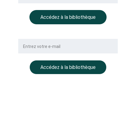
Accédez à la bibliothèque
Votre e-mail
Accédez à la bibliothèque
NOTRE GROUPE
BALLMONT Properties
CC Place des Grands Hommes – 
1er étage – CS 22029
33001 Bordeaux
BALLMONT Wealth Management