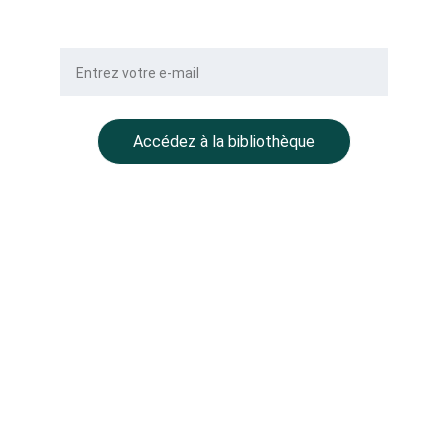
Votre e-mail
Accédez à la bibliothèque
NOTRE GROUPE
BALLMONT Properties
CC Place des Grands Hommes – 
1er étage – CS 22029
33001 Bordeaux
BALLMONT Wealth Management
11 avenue Delcassé
75008 Paris