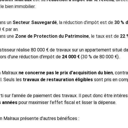
le bien immobilier.
ans un 
Secteur Sauvegardé
, la réduction d’impôt est de 
30 % 
 € par an.
ans une 
Zone de Protection du Patrimoine
, le taux est de 
22 
stisseur réalise 80 000 € de travaux sur un appartement situé d
lors d’une réduction d’impôt de 
24 000 €
 (30 % de 80 000 €).
n Malraux 
ne concerne pas le prix d’acquisition du bien
, contr
. Seuls les 
travaux de restauration éligibles
 sont pris en com
rti sur l’année de paiement des travaux. Il peut donc être intére
rs années
 pour maximiser l’effet fiscal et lisser la dépense.
n Malraux présente d’autres bénéfices :