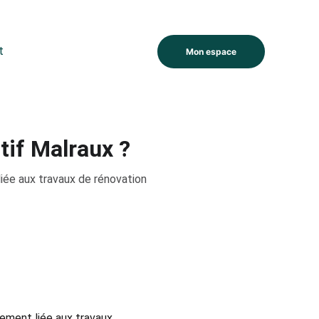
t
Mon espace
tif Malraux ?
liée aux travaux de rénovation
tement liée aux travaux 