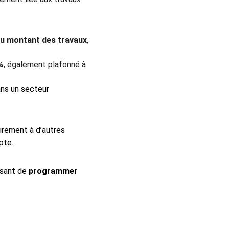
du montant des travaux
, 
%
, également plafonné à 
ans un secteur 
airement à d’autres 
pte.
ssant de 
programmer 