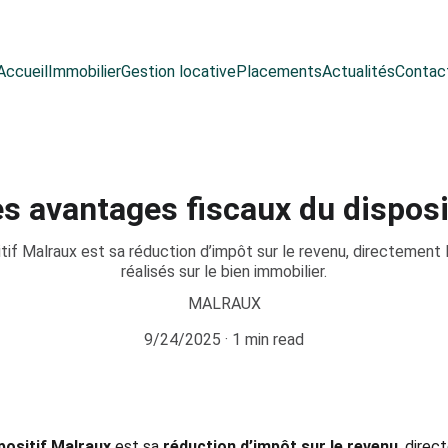
Accueil
Immobilier
Gestion locative
Placements
Actualités
Contac
es avantages fiscaux du disposi
sitif Malraux est sa réduction d’impôt sur le revenu, directement 
réalisés sur le bien immobilier.
MALRAUX
9/24/2025
1 min read
positif Malraux
 est sa 
réduction d’impôt sur le revenu
, direc