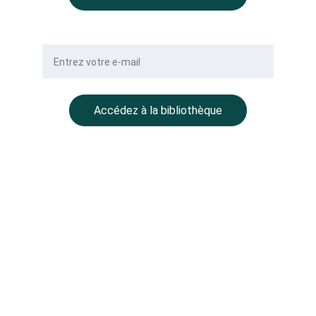
Votre e-mail
Accédez à la bibliothèque
NOTRE GROUPE
BALLMONT Properties
CC Place des Grands Hommes – 
1er étage – CS 22029
33001 Bordeaux
BALLMONT Wealth Management
11 avenue Delcassé
75008 Paris