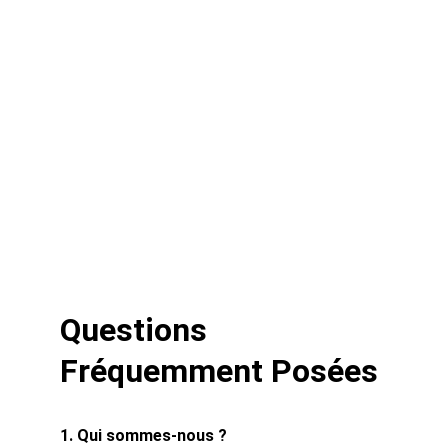
Horaires
Du Lundi au Vendredi : 9h30 - 19h
Le Samedi : 9h30 - 13h
Coordonnées
contact@ballmont.fr
 05 40 25 60 98
Questions 
Fréquemment Posées
1. Qui sommes-nous ?